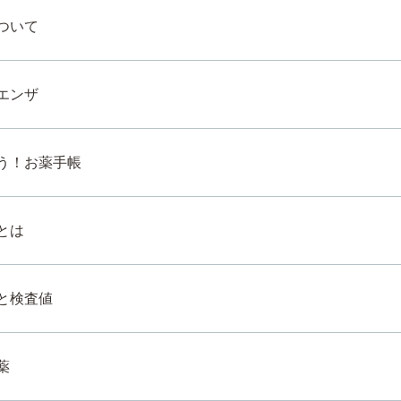
ついて
エンザ
う！お薬手帳
とは
と検査値
薬