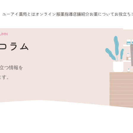
ユーアイ薬局とは
オンライン服薬指導
店舗紹介
お薬について
お役立ち
LUMN
コラム
立つ情報を
ます。