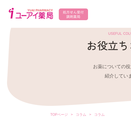
USEFUL CO
お役立ち
お薬についての役
紹介してい
TOPページ
>
コラム
>
コラム