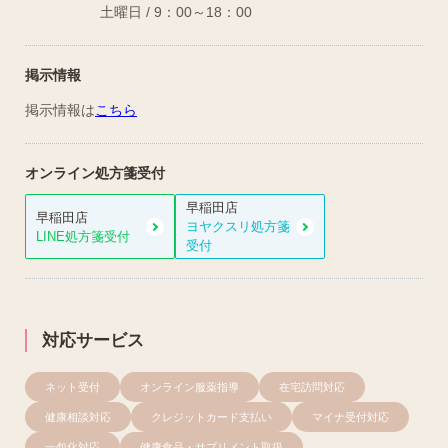
土曜日 / 9：00～18：00
掲示情報
掲示情報は
こちら
オンライン
処方箋受付
早稲田店
早稲田店
ヨヤクスリ処方箋
LINE処方箋受付
受付
対応サービス
ネット受付
オンライン服薬指導
在宅訪問対応
健康相談対応
クレジットカード支払い
マイナ受付対応
一包化対応
健康食品・サプリメント取扱