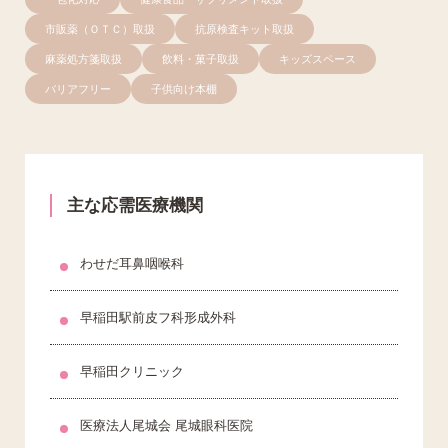
市販薬（ＯＴＣ）取扱
抗原検査キット取扱
麻薬処方箋取扱
飲料・菓子取扱
キッズスペース
バリアフリー
子供向け本棚
主な応需医療機関
わせだ耳鼻咽喉科
早稲田駅前皮フ科形成外科
早稲田クリニック
医療法人尾城会 尾城眼科医院