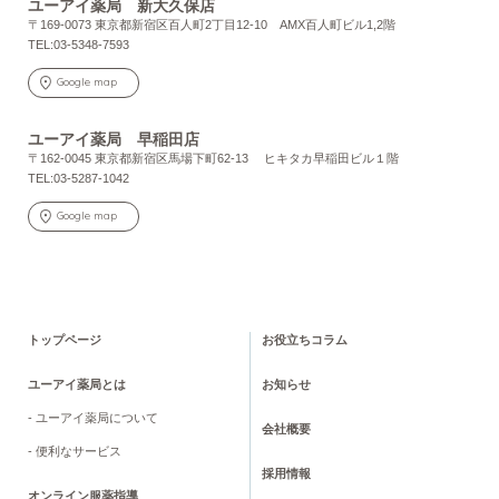
ユーアイ薬局 新大久保店
〒169-0073 東京都新宿区百人町2丁目12-10 AMX百人町ビル1,2階
TEL:03-5348-7593
Google map
ユーアイ薬局 早稲田店
〒162-0045 東京都新宿区馬場下町62-13 ヒキタカ早稲田ビル１階
TEL:03-5287-1042
Google map
トップページ
お役立ちコラム
ユーアイ薬局とは
お知らせ
- ユーアイ薬局について
会社概要
- 便利なサービス
採用情報
オンライン服薬指導