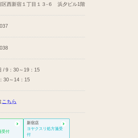
宿区西新宿１丁目１３-６ 浜夕ビル1階
5037
5038
/ 9：30～19：15
9：30～14：15
は
こちら
新宿店
ヨヤクスリ処方箋受
箋受付
付