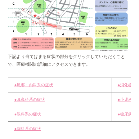
下記より当てはまる症状の部分をクリックしていただくこと
で、医療機関の詳細にアクセスできます。
●風邪・内科系の症状
●消化器系
●耳鼻科系の症状
●小児科
●眼科系の症状
●糖尿病系
●歯科系の症状