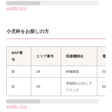
▲地図に戻る
小児科をお探しの方
MAP番
エリア番号
医療機関名
電話
号
⑨
D4
村橋医院
03-320
早稲田たけのこク
⑪
A5
03-323
リニック
▲地図に戻る