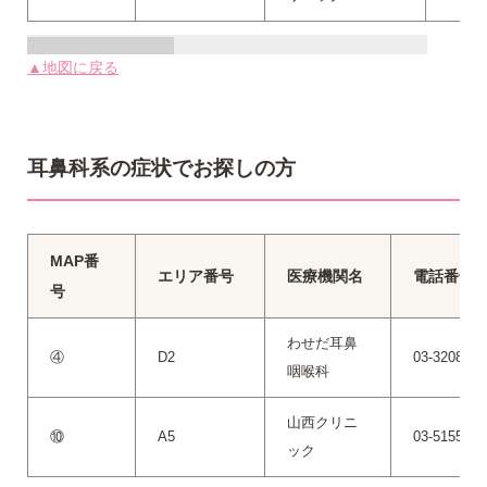
▲地図に戻る
耳鼻科系の症状でお探しの方
MAP番
エリア番号
医療機関名
電話番号
号
わせだ耳鼻
④
D2
03-3208-87
咽喉科
山西クリニ
⑩
A5
03-5155-08
ック