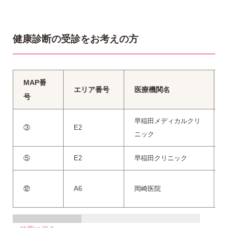
健康診断の受診をお考えの方
MAP番
エリア番号
医療機関名
号
早稲田メディカルクリ
③
E2
0
ニック
⑤
E2
早稲田クリニック
0
⑫
A6
岡崎医院
0