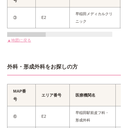
号
早稲田メディカルクリ
③
E2
0
ニック
▲地図に戻る
外科・形成外科をお探しの方
MAP番
エリア番号
医療機関名
電
号
早稲田駅前皮フ科・
⑥
E2
03-
形成外科