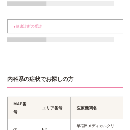
●健康診断の受診
内科系の症状でお探しの方
MAP番
エリア番号
医療機関名
号
早稲田メディカルクリ
③
E2
0