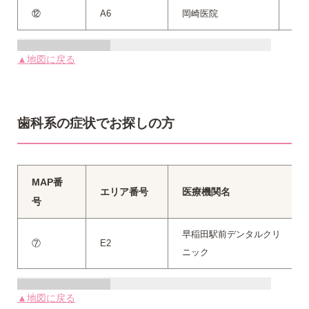
⑫
A6
岡崎医院
03-
▲地図に戻る
歯科系の症状でお探しの方
MAP番
エリア番号
医療機関名
号
早稲田駅前デンタルクリ
⑦
E2
ニック
▲地図に戻る