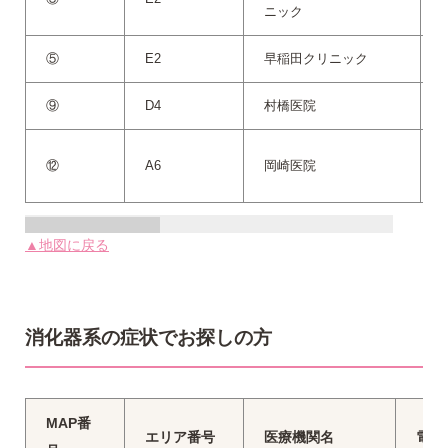
ニック
⑤
E2
早稲田クリニック
0
⑨
D4
村橋医院
0
⑫
A6
岡崎医院
0
▲地図に戻る
消化器系の症状でお探しの方
MAP番
エリア番号
医療機関名
電話