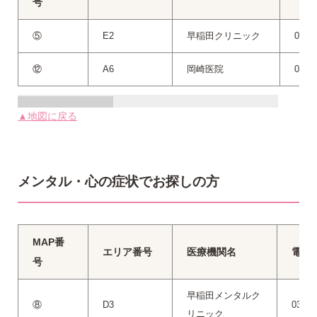
号
⑤
E2
早稲田クリニック
03-3
⑫
A6
岡崎医院
03-3
▲地図に戻る
メンタル・心の症状でお探しの方
MAP番
エリア番号
医療機関名
電話
号
早稲田メンタルク
⑧
D3
03-62
リニック