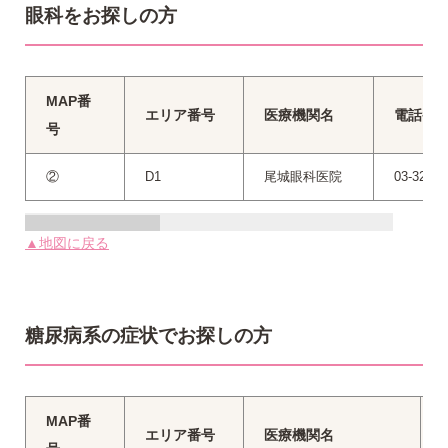
眼科をお探しの方
MAP番
エリア番号
医療機関名
電話番
号
②
D1
尾城眼科医院
03-3202-
▲地図に戻る
糖尿病系の症状でお探しの方
MAP番
エリア番号
医療機関名