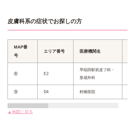
皮膚科系の症状でお探しの方
MAP番
エリア番号
医療機関名
電
号
早稲田駅前皮フ科・
⑥
E2
03-
形成外科
⑨
D4
村橋医院
03-
▲地図に戻る