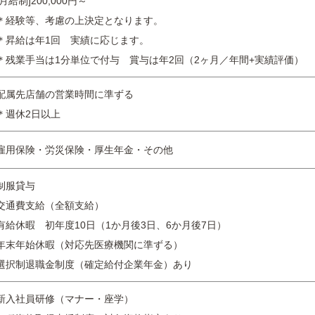
[月給制]200,000円～
＊経験等、考慮の上決定となります。
＊昇給は年1回 実績に応じます。
＊残業手当は1分単位で付与 賞与は年2回（2ヶ月／年間+実績評価）
配属先店舗の営業時間に準ずる
＊週休2日以上
雇用保険・労災保険・厚生年金・その他
制服貸与
交通費支給（全額支給）
有給休暇 初年度10日（1か月後3日、6か月後7日）
年末年始休暇（対応先医療機関に準ずる）
選択制退職金制度（確定給付企業年金）あり
新入社員研修（マナー・座学）