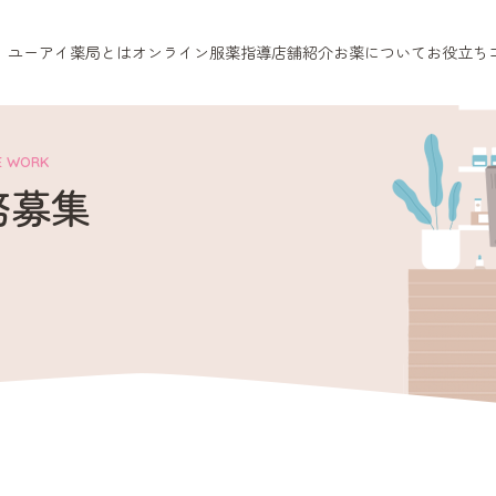
ユーアイ薬局とは
オンライン服薬指導
店舗紹介
お薬について
お役立ち
E WORK
務募集