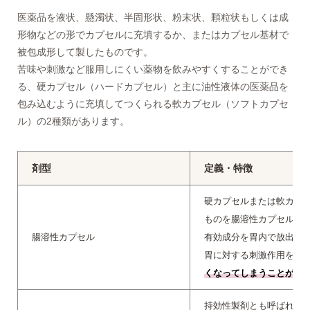
医薬品を液状、懸濁状、半固形状、粉末状、顆粒状もしくは成
形物などの形でカプセルに充填するか、またはカプセル基材で
被包成形して製したものです。
苦味や刺激など服用しにくい薬物を飲みやすくすることができ
る、硬カプセル（ハードカプセル）と主に油性液体の医薬品を
包み込むように充填してつくられる軟カプセル（ソフトカプセ
ル）の2種類があります。
剤型
定義・特徴
硬カプセルまたは軟カプ
ものを腸溶性カプセルと
腸溶性カプセル
有効成分を胃内で放出せ
胃に対する刺激作用を低
くなってしまうことがあ
持効性製剤とも呼ばれる