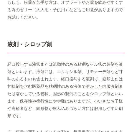
もしも、粉薬が苦手な方は、オブラートやお薬を飲みやすくす
る為のゼリー（大人用・子供用）などもご用意がありますので
お試しください。
液剤・シロップ剤
経口投与する液状または流動性のある粘稠なゲル状の製剤を液
剤といいます。液剤には、エリキシル剤、リモナーデ剤など甘
味のあるものも含まれます。経口投与する液剤で、糖類または
甘味剤を含む医薬品を粘稠性のある液体で溶かした内服液剤ま
たは溶かしている粉状、固形の製剤のことをシロップ剤といい
ます。保存性や携行性にやや難はありますが、小いさなお子様
や高齢者など、固形物が飲み込みづらい方には服用しやすい剤
形です。
※ 薬局で調剤をしている水剤は、長期保存できないものもあ