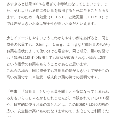
多すぎると効果100％を過ぎて中毒域になってしまいます。ま
た、それよりも過度に多い量を服用すると死に至ることもあり
ます。そのため、有効量（ＥＤ５０）と致死量（ＬＤ５０）ま
では差が大きいお薬は安全性が高いお薬だといえます。
少しイメージしやすいようにわかりやすい例をあげると、同じ
成分のお薬でも、0.5ｍｇ、１ｍｇ、２ｍｇなど成分量のちがう
お薬を症状によって使い分ける場合や、同じ成分、量のお薬で
も「普段は1錠ずつ服用しても症状が改善されない場合は2錠」
という指示のお薬をもらうことがあると思います。
これらの場合、同じ成分でも常用量の幅が大きいくて安全性の
高いお薬です（※注意：成人向け薬の例での説明です）。
「中毒」「致死量」という言葉を聞くと不安になってしまわれ
る方もいらっしゃるかもしれませんが、市販されているOTC薬
や、日常的に使うお薬のほとんどは、このED50とLD50の幅の
広い、安全性の高いものになりますので、安心してご利用くだ