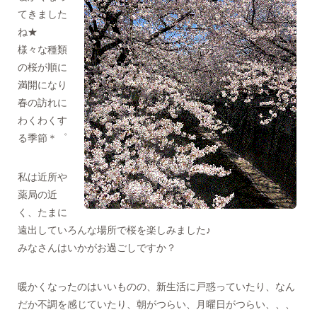
てきました
ね★
様々な種類
の桜が順に
満開になり
春の訪れに
わくわくす
る季節＊゜
私は近所や
薬局の近
く、たまに
遠出していろんな場所で桜を楽しみました♪
みなさんはいかがお過ごしですか？
暖かくなったのはいいものの、新生活に戸惑っていたり、なん
だか不調を感じていたり、朝がつらい、月曜日がつらい、、、