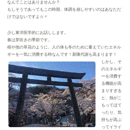
なんてことはありませんか？
もしそうであってもこの時期、体調を崩しやすいのはあなただ
けではないですよ☆〃
少し東洋医学的にお話しします。
春は芽吹きの季節です。
桜や他の草花のように、人の体も冬のために蓄えていたエネル
ギーを一気に消費する時なんです！新陳代謝も高まります！
しかし、そ
のエネルギ
ーを消費す
る機能が高
まりすぎる
と、熱がこ
もってほて
ったり、気
持ちが高ぶ
ってイライ