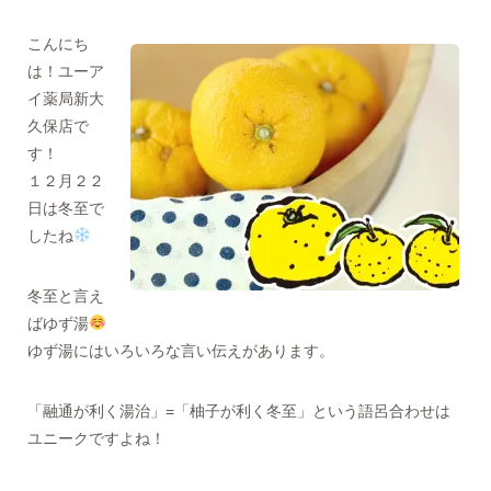
こんにち
は！ユーア
イ薬局新大
久保店で
す！
１２月２２
日は冬至で
したね
冬至と言え
ばゆず湯
ゆず湯にはいろいろな言い伝えがあります。
「融通が利く湯治」=「柚子が利く冬至」という語呂合わせは
ユニークですよね！