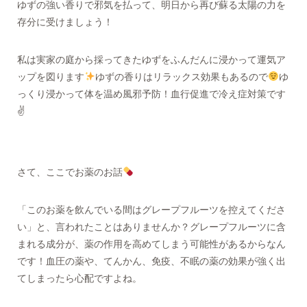
ゆずの強い香りで邪気を払って、明日から再び蘇る太陽の力を
存分に受けましょう！
私は実家の庭から採ってきたゆずをふんだんに浸かって運気ア
ップを図ります
ゆずの香りはリラックス効果もあるので
ゆ
っくり浸かって体を温め風邪予防！血行促進で冷え症対策です
✌
さて、ここでお薬のお話
「このお薬を飲んでいる間はグレープフルーツを控えてくださ
い」と、言われたことはありませんか？グレープフルーツに含
まれる成分が、薬の作用を高めてしまう可能性があるからなん
です！血圧の薬や、てんかん、免疫、不眠の薬の効果が強く出
てしまったら心配ですよね。