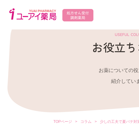
USEFUL CO
お役立ち
お薬についての役
紹介してい
TOPページ
>
コラム
>
少しの工夫で夏バテ対