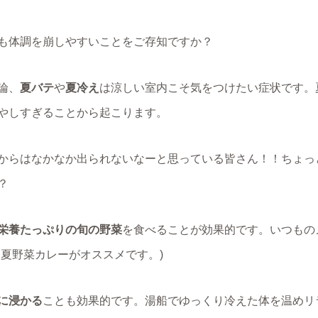
も体調を崩しやすいことをご存知ですか？
論、
夏バテ
や
夏冷え
は涼しい室内こそ気をつけたい症状です。
やしすぎることから起こります。
からはなかなか出られないなーと思っている皆さん！！ちょっ
？
栄養たっぷりの旬の野菜
を食べることが効果的です。いつもの
夏野菜カレーがオススメです。)
に浸かる
ことも効果的です。湯船でゆっくり冷えた体を温めリ