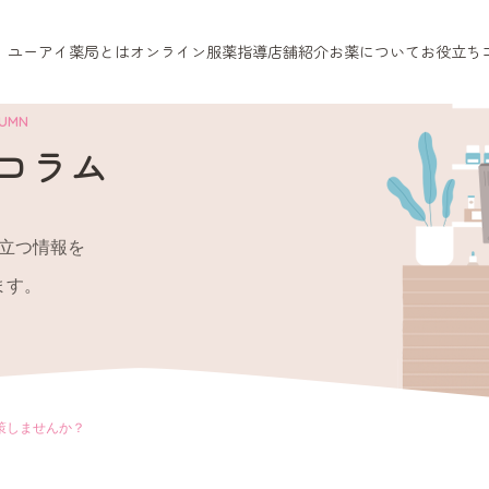
ユーアイ薬局とは
オンライン服薬指導
店舗紹介
お薬について
お役立ち
LUMN
コラム
立つ情報を
ます。
策しませんか？