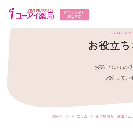
USEFUL CO
お役立ち
お薬についての役
紹介してい
TOPページ
>
コラム
>
★ご案内★ 健康フェ