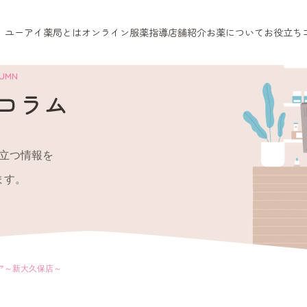
ユーアイ薬局とは
オンライン服薬指導
店舗紹介
お薬について
お役立ち
LUMN
コラム
立つ情報を
ます。
ア～新大久保店～