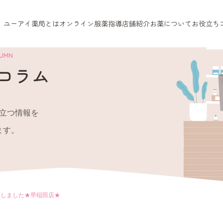
ユーアイ薬局とは
オンライン服薬指導
店舗紹介
お薬について
お役立ち
LUMN
コラム
立つ情報を
ます。
催しました★早稲田店★