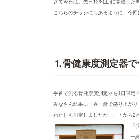
さて今日は、先日12/8(土)に開催
こちらのチラシにもあるように、今回
⒈骨健康度測定器で
手首で測る骨健康度測定器を1日限定
みなさん結果に一喜一憂で盛り上がり
わたしも測定しましたが、、下から2
『
一