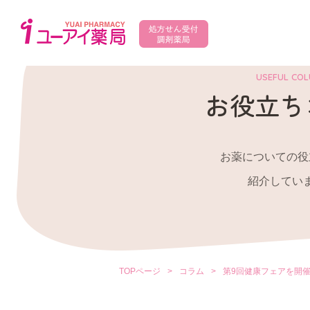
USEFUL CO
お役立ち
お薬についての役
紹介してい
TOPページ
>
コラム
>
第9回健康フェアを開