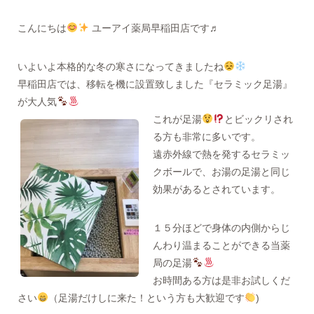
こんにちは
ユーアイ薬局早稲田店です♬
いよいよ本格的な冬の寒さになってきましたね
早稲田店では、移転を機に設置致しました『セラミック足湯』
が大人気
これが足湯
とビックリされ
る方も非常に多いです。
遠赤外線で熱を発するセラミッ
クボールで、お湯の足湯と同じ
効果があるとされています。
１５分ほどで身体の内側からじ
んわり温まることができる当薬
局の足湯
お時間ある方は是非お試しくだ
さい
（足湯だけしに来た！という方も大歓迎です
)