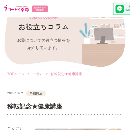
USEFUL COLUMN
お役立ちコラム
お薬についての役立つ情報を
紹介しています。
TOPページ
>
コラム
>
移転記念★健康講座
2019.10.02
早稲田店
移転記念★健康講座
こんにち