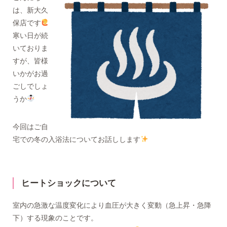
は、新大久
保店です
寒い日が続
いておりま
すが、皆様
いかがお過
ごしでしょ
うか
今回はご自
宅での冬の入浴法についてお話しします
ヒートショックについて
室内の急激な温度変化により血圧が大きく変動（急上昇・急降
下）する現象のことです。