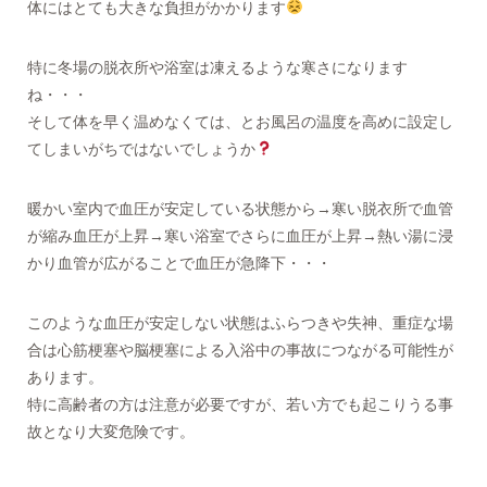
体にはとても大きな負担がかかります
特に冬場の脱衣所や浴室は凍えるような寒さになります
ね・・・
そして体を早く温めなくては、とお風呂の温度を高めに設定し
てしまいがちではないでしょうか
暖かい室内で血圧が安定している状態から→寒い脱衣所で血管
が縮み血圧が上昇→寒い浴室でさらに血圧が上昇→熱い湯に浸
かり血管が広がることで血圧が急降下・・・
このような血圧が安定しない状態はふらつきや失神、重症な場
合は心筋梗塞や脳梗塞による入浴中の事故につながる可能性が
あります。
特に高齢者の方は注意が必要ですが、若い方でも起こりうる事
故となり大変危険です。